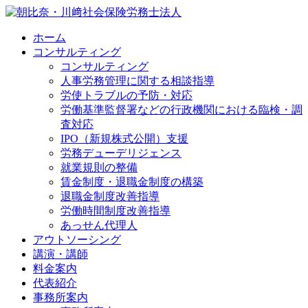
ホーム
コンサルティング
コンサルティング
人事労務管理に関する相談指導
労使トラブルの予防・対応
労働基準監督署などの行政機関における臨検・調
査対応
IPO（新規株式公開）支援
労務デューデリジェンス
就業規則の整備
賃金制度・退職金制度の構築
退職金制度改善指導
労働時間制度改善指導
あっせん代理人
アウトソーシング
講演・講師
料金案内
代表紹介
事務所案内